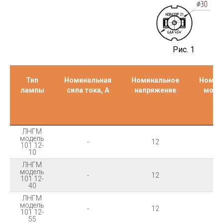
Рис. 1
Тип
Номинальная
Номинальное
Номин
лампы
сила тока, А
напряжение
мощн
В
ЛНГМ
модель
-
12
1
101 12-
10
ЛНГМ
модель
-
12
4
101 12-
40
ЛНГМ
модель
-
12
5
101 12-
55