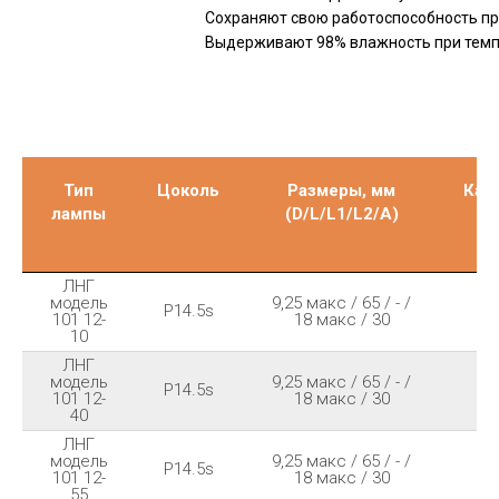
Сохраняют свою работоспособность при 
Выдерживают 98% влажность при темпе
Тип
Цоколь
Размеры, мм
Каб
лампы
(D/L/L1/L2/A)
м
ЛНГ
модель
9,25 макс / 65 / - /
P14.5s
-
101 12-
18 макс / 30
10
ЛНГ
модель
9,25 макс / 65 / - /
P14.5s
-
101 12-
18 макс / 30
40
ЛНГ
модель
9,25 макс / 65 / - /
P14.5s
-
101 12-
18 макс / 30
55