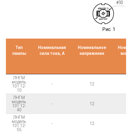
Рис. 1
Тип
Номинальная
Номинальное
Номин
лампы
сила тока, А
напряжение
мощн
В
ЛНГМ
модель
-
12
1
101 12-
10
ЛНГМ
модель
-
12
4
101 12-
40
ЛНГМ
модель
-
12
5
101 12-
55