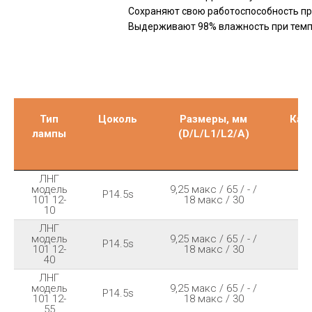
Сохраняют свою работоспособность при 
Выдерживают 98% влажность при темпе
Тип
Цоколь
Размеры, мм
Каб
лампы
(D/L/L1/L2/A)
м
ЛНГ
модель
9,25 макс / 65 / - /
P14.5s
-
101 12-
18 макс / 30
10
ЛНГ
модель
9,25 макс / 65 / - /
P14.5s
-
101 12-
18 макс / 30
40
ЛНГ
модель
9,25 макс / 65 / - /
P14.5s
-
101 12-
18 макс / 30
55